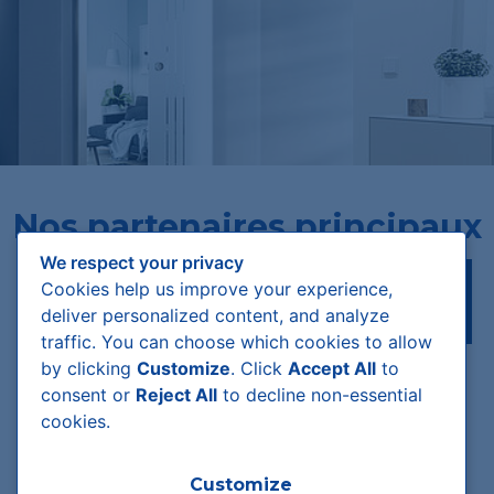
Nos partenaires principaux
We respect your privacy
Hörmann
Eclisse
Cookies help us improve your experience,
deliver personalized content, and analyze
traffic. You can choose which cookies to allow
by clicking
Customize
. Click
Accept All
to
Huga
Wirus
consent or
Reject All
to decline non-essential
cookies.
Customize