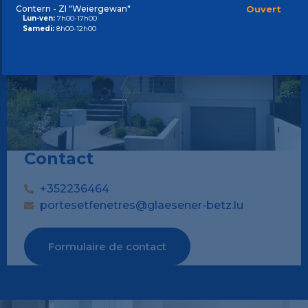
Contern - ZI "Weiergewan"
Ouvert
Lun-ven:
7h00-17h00
Samedi:
8h00-12h00
Contact
+352236464
portesetfenetres@glaesener-betz.lu
Formulaire de contact