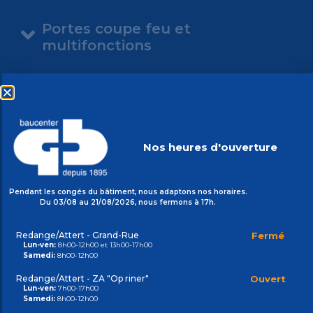
Portes coupe feu et
multifonctions
Cylindres
Escaliers escamotables
Nos heures d'ouverture
Barrières anti-innondation
Pendant les congés du bâtiment, nous adaptons nos horaires.
Boites aux lettres et colis
Du 03/08 au 21/08/2026, nous fermons à 17h.
Services proposés
Redange/Attert - Grand-Rue
Fermé
Lun-ven:
8h00-12h00 et 13h00-17h00
Samedi:
8h00-12h00
Redange/Attert - ZA "Op riner"
Ouvert
Lun-ven:
7h00-17h00
Samedi:
8h00-12h00