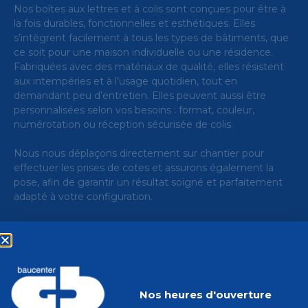
Nos boîtes aux lettres et à colis sont conçues pour être à
la fois durables, fonctionnelles et esthétiques. Elles
s’intègrent facilement à tous les types de bâtiments, que
ce soit pour une maison individuelle ou une résidence.
Fabriquées avec des matériaux de qualité, elles résistent
aux intempéries et à l’usage quotidien, tout en
demandant peu d’entretien. Elles peuvent aussi être
personnalisées selon vos besoins : format, couleur,
numérotation ou réception sécurisée de colis.
Nous nous déplaçons directement sur chantier pour
effectuer les prises de cotes et assurons également la
pose, afin de garantir un résultat soigné et parfaitement
adapté à votre configuration.
Nos heures d'ouverture