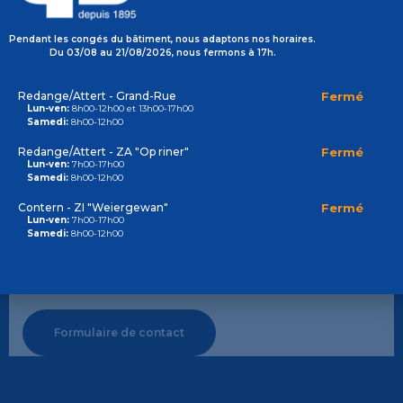
Pendant les congés du bâtiment, nous adaptons nos horaires.
Du 03/08 au 21/08/2026, nous fermons à 17h.
Redange/Attert - Grand-Rue
Fermé
Lun-ven:
8h00-12h00 et 13h00-17h00
Samedi:
8h00-12h00
Redange/Attert - ZA "Op riner"
Fermé
Lun-ven:
7h00-17h00
Samedi:
8h00-12h00
Contern - ZI "Weiergewan"
Fermé
Contact
Lun-ven:
7h00-17h00
Samedi:
8h00-12h00
+352236464
info@glaesener-betz.lu
Formulaire de contact