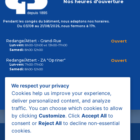
Nos heures d'ouverture
Meierguss est une entreprise spécialisée dans la fabrication
de pièces en fonte et en métal moulé pour divers secteurs
industriels. Elle offre des solutions sur mesure alliant qualité,
Pendant les congés du bâtiment, nous adaptons nos horaires.
précision et durabilité, répondant aux exigences techniques
Du 03/08 au 21/08/2026, nous fermons à 17h.
les plus strictes. Meierguss utilise des procédés de
production avancés pour garantir la fiabilité et la
Redange/Attert - Grand-Rue
Ouvert
performance de ses produits.
Lun-ven:
8h00-12h00 et 13h00-17h00
Samedi:
8h00-12h00
Redange/Attert - ZA "Op riner"
Ouvert
Lun-ven:
7h00-17h00
Samedi:
8h00-12h00
Les catalogues
Contern - ZI "Weiergewan"
Ouvert
Lun-ven:
7h00-17h00
We respect your privacy
Samedi:
8h00-12h00
Cookies help us improve your experience,
Nous n'avons pas de catalogues en ligne pour ce
deliver personalized content, and analyze
fournisseur.
traffic. You can choose which cookies to allow
by clicking
Customize
. Click
Accept All
to
consent or
Reject All
to decline non-essential
cookies.