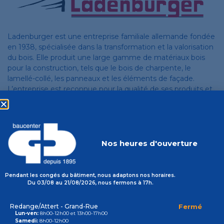
Ladenburger est une entreprise familiale allemande fondée
en 1938, spécialisée dans la transformation et la valorisation
du bois. Elle produit une large gamme de matériaux bois
pour la construction, tels que le bois de charpente, le
lamellé-collé, les panneaux et les éléments de façade.
L’entreprise est reconnue pour la qualité de ses produits et
son savoir-faire industriel. Engagée dans une démarche
durable, elle utilise du bois issu de forêts gérées de manière
responsable. Grâce à des technologies de pointe,
Ladenburger allie tradition et innovation pour répondre aux
exigences du marché européen.
Nos heures d'ouverture
Pendant les congés du bâtiment, nous adaptons nos horaires.
Du 03/08 au 21/08/2026, nous fermons à 17h.
Les catalogues
Redange/Attert - Grand-Rue
Fermé
Lun-ven:
8h00-12h00 et 13h00-17h00
Samedi:
8h00-12h00