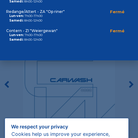
Samedi:
8h00-12h00
Produits car-wash
Redange/Attert - ZA "Op riner"
Fermé
Lun-ven:
7h00-17h00
Samedi:
8h00-12h00
Contern - ZI "Weiergewan"
Fermé
Lun-ven:
7h00-17h00
Samedi:
8h00-12h00
We respect your privacy
Cookies help us improve your experience,