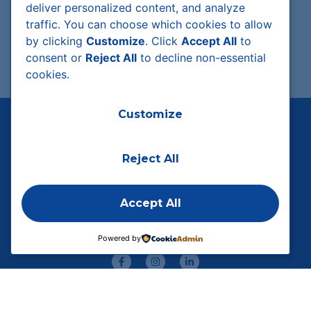
deliver personalized content, and analyze
traffic. You can choose which cookies to allow
by clicking
Customize
. Click
Accept All
to
consent or
Reject All
to decline non-essential
cookies.
Customize
Reject All
Accept All
+352 23 64 64
info@glaesener-betz.lu
Powered by
Copyright 2026
©
Glaesener-Betz –
Conditions Général de