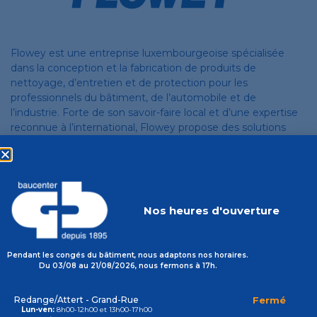
Flowey est une entreprise luxembourgeoise spécialisée
dans la conception et la fabrication de produits de
nettoyage, d’entretien et de protection pour les
professionnels du bâtiment, de l’automobile et de
l’industrie. Forte de son savoir-faire local et d’une expertise
reconnue à l’international, Flowey propose des solutions
performantes pour le dégraissage, la désinfection, la
protection des surfaces et la maintenance des
équipements. L’entreprise met un accent particulier sur la
qualité, l’efficacité et la durabilité de ses produits, afin
d’accompagner les acteurs du secteur dans leurs exigences
Nos heures d'ouverture
quotidiennes de performance et de propreté.
Pendant les congés du bâtiment, nous adaptons nos horaires.
Du 03/08 au 21/08/2026, nous fermons à 17h.
Les catalogues
Redange/Attert - Grand-Rue
Fermé
Lun-ven:
8h00-12h00 et 13h00-17h00