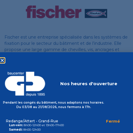
Fischer est une entreprise spécialisée dans les systèmes de
fixation pour le secteur du bâtiment et de l’industrie. Elle
propose une large gamme de chevilles, vis, ancrages et
solutions techniques innovantes adaptées aux matériaux
les plus divers. Reconnue pour la qualité, la fiabilité et la
sécurité de ses produits, Fischer mise sur la recherche et le
développement pour répondre aux exigences des
professionnels.
Nos heures d'ouverture
Pendant les congés du bâtiment, nous adaptons nos horaires.
Du 03/08 au 21/08/2026, nous fermons à 17h.
Les catalogues
Redange/Attert - Grand-Rue
Fermé
Lun-ven:
8h00-12h00 et 13h00-17h00
Samedi:
8h00-12h00
Systèmes de fixations