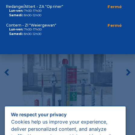
Redange/Attert - ZA "Op riner"
Fermé
Lun-ven:
7h00-17h00
Samedi:
8h00-12h00
Contern - ZI "Weiergewan"
Fermé
Lun-ven:
7h00-17h00
Samedi:
8h00-12h00
We respect your privacy
Cookies help us improve your experience,
deliver personalized content, and analyze