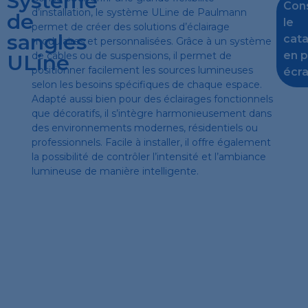
Système
Cons
d’installation, le système ULine de Paulmann
de
le
permet de créer des solutions d’éclairage
sangles
cat
modulaires et personnalisées. Grâce à un système
en p
de câbles ou de suspensions, il permet de
ULine
positionner facilement les sources lumineuses
écr
selon les besoins spécifiques de chaque espace.
Adapté aussi bien pour des éclairages fonctionnels
que décoratifs, il s’intègre harmonieusement dans
des environnements modernes, résidentiels ou
professionnels. Facile à installer, il offre également
la possibilité de contrôler l’intensité et l’ambiance
lumineuse de manière intelligente.