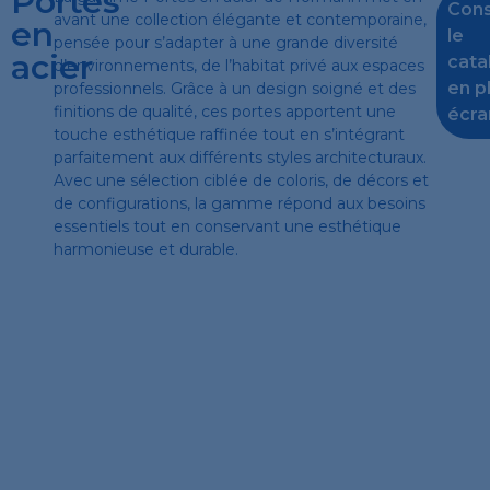
Portes
Cons
avant une collection élégante et contemporaine,
en
le
pensée pour s’adapter à une grande diversité
acier
cata
d’environnements, de l’habitat privé aux espaces
en p
professionnels. Grâce à un design soigné et des
finitions de qualité, ces portes apportent une
écra
touche esthétique raffinée tout en s’intégrant
parfaitement aux différents styles architecturaux.
Avec une sélection ciblée de coloris, de décors et
de configurations, la gamme répond aux besoins
essentiels tout en conservant une esthétique
harmonieuse et durable.